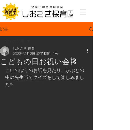
記事
全ての記事
しおざき 保育
全ての記事
2022年5月2日
読了時間: 1分
こどもの日お祝い会🎏
入園募集
こいのぼりのお話を見たり、かぶとの
最新記事投稿
中の先生当てクイズをして楽しみまし
ホーム画面掲載用記事
た✨