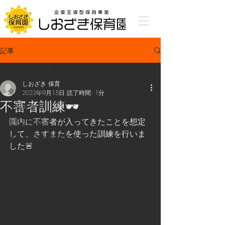
記事
全ての記事
しおざき 保育
全ての記事
2022年9月15日
読了時間: 1分
不審者訓練🕶
入園募集
園内に不審者が入ってきたことを想定
最新記事投稿
して、さすまたを使った訓練を行いま
ホーム画面掲載用記事
した🚨