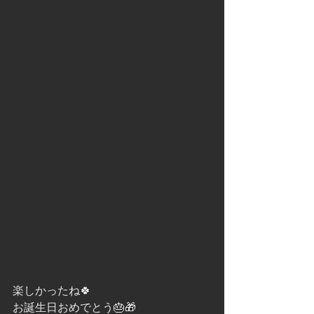
楽しかったね🍀
お誕生日おめでとう🎂🎁