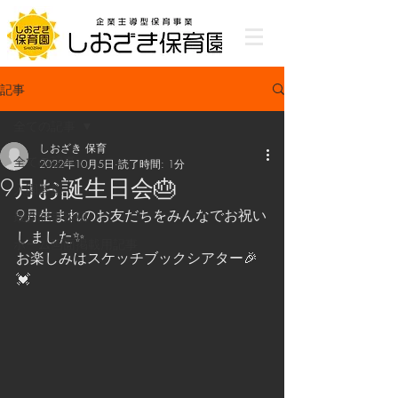
記事
全ての記事
しおざき 保育
全ての記事
2022年10月5日
読了時間: 1分
9月お誕生日会🎂
入園募集
9月生まれのお友だちをみんなでお祝い
最新記事投稿
しました✨
ホーム画面掲載用記事
お楽しみはスケッチブックシアター🎉
💓