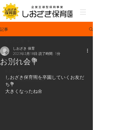
記事
全ての記事
しおざき 保育
全ての記事
2023年3月18日
読了時間: 1分
お別れ会💐
入園募集
最新記事投稿
しおざき保育園を卒園していくお友だ
ホーム画面掲載用記事
ち💐
大きくなったね🌼