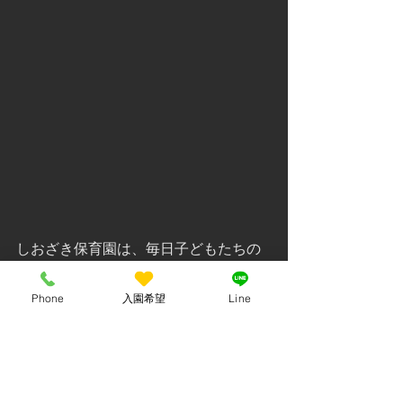
しおざき保育園は、毎日子どもたちの
可愛い笑顔と元気な声で溢れています
☀️
Phone
入園希望
Line
次の投稿もお楽しみに😊!