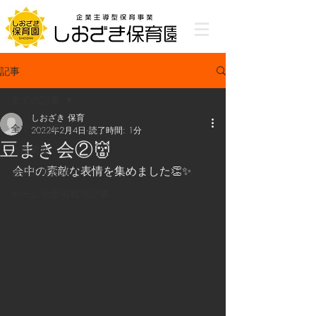
記事
全ての記事
しおざき 保育
全ての記事
2022年2月4日
読了時間: 1分
豆まき会②👹
入園募集
会中の素敵な表情を集めました👏✨
最新記事投稿
ホーム画面掲載用記事